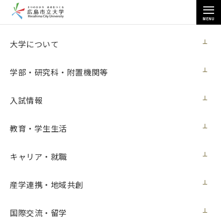
MENU
教育・学生生活
大学について
学部・研究科・附置機関等
入試情報
トップページ
>
教育・学生生活
>
奨学金
>
教育・学生生活
日本学生支援機構 貸与奨学金を希望される方へ（学部生対象）
キャリア・就職
日本学生支援機構 貸与奨学金を希望される
産学連携・地域共創
方へ（学部生対象）
国際交流・留学