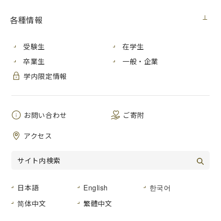
日本学生支援機構の
貸与奨学金
を希望する人は、申請期限ま
でにお手続をお願いします。
各種情報
なお、このページは学部に在学している学生を対象とする案
内ページです。
給付奨学金を併せて希望する方または給付奨学金のみを希望
受験生
在学生
する方は
こちら
のページをご覧ください。
卒業生
一般・企業
学内限定情報
申請期限：
2024年６
月７日（金）※
要来室予約
お問い合わせ
ご寄附
※申請期限後、申請を希望される場合は、事務局学生支援室にご相談くださ
アクセス
い。
【案内書類】
奨学金手続に係る案内については以下をご参照ください。
日本語
English
한국어
・
日本学生支援機構の貸与奨学金を希望される皆様へ
←ま
简体中文
繁體中文
ずはこちらをご覧ください。