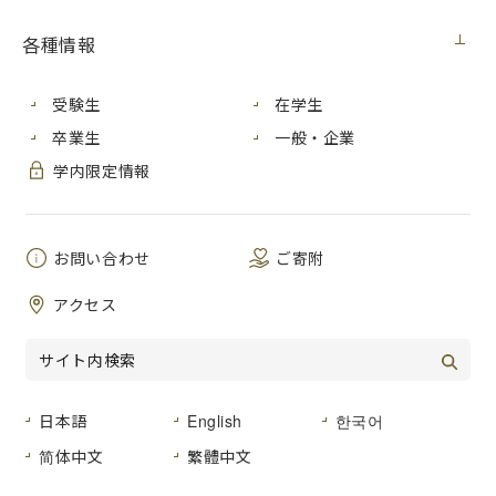
各種情報
受験生
在学生
【開学30周年記念】今中亘氏
（前理事）・
平尾順平特任准教
授
（国際学部卒業生）・
佐藤優さん
（国際学部４年生）
卒業生
一般・企業
学内限定情報
佐藤優さん
（「ヒロシマ・ヤング・ピース・ビルダーズ」代
表）
藤本海さん
（広島市「市政車座談義」参加者）
・新井夏子さ
お問い合わせ
ご寄附
ん
（高校での活動が縁で被爆者と交流）
アクセス
原彰吾さん・齊藤秀太さん・鄭得佑さん
（「いちだい知のト
ライアスロン」第８～10代「知の鉄人」）
小杉 拓己さん・中原 二郎さん
（平和学研究科１期生）
日本語
English
한국어
向地 由さん
（「トビタテ！留学JAPAN日本代表プログラム」
简体中文
繁體中文
に採用され、ルワンダに留学）