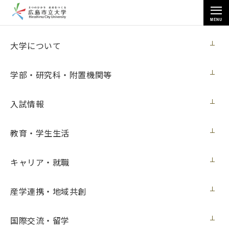
MENU
大学について
大学について
学部・研究科・附置機関等
入試情報
トップページ
>
大学について
>
学長対談「この人と話したい」
教育・学生生活
キャリア・就職
学長対談「この人と話したい」
産学連携・地域共創
学長対談「この人と話したい」は、活躍している学生・卒業
生・教職員から、学長が話を聞いてみたい人を学長室にお招
国際交流・留学
きし対談する企画です。