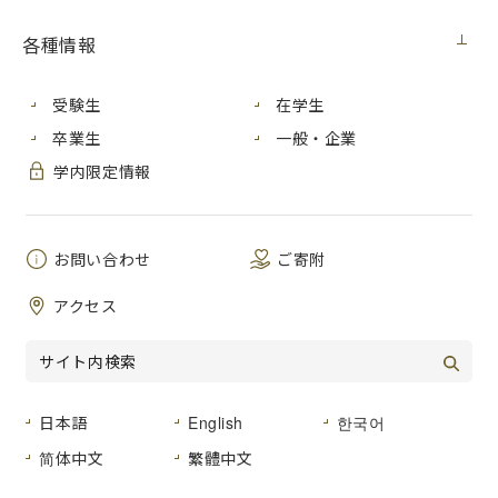
する企画です。随時掲載しますので、ぜひご期待ください。
さて今回は、「Tokyo Midtown Award 2014」のアート部門
各種情報
でグランプリを受賞した本学芸術学部銅蟲（どうちゅう）研
究員［芸術学研究科（博士前期課程）造形計画専攻平成20年
受験生
在学生
度修了生］の原田武さんにお話を伺いました。（対談日：
2014年10月29日）
卒業生
一般・企業
学内限定情報
学長
直接お祝いを申し上げたいと思
い、学長室にお越しいただきました。
グランプリ受賞、おめでとうございま
す。これは、アート部門とデザイン部門
お問い合わせ
ご寄附
と２部門あるのですよね。アート部門
アクセス
だけでも400件くらい応募があったと聞きました。
原田さん
（以下敬称略） そうですね。360件くらいでし
た。
日本語
English
한국어
学長
その中でグランプリというのはすごいですね。芸術学
部の先生方にもお聞きしたのですが、賞金の額もですが、グ
简体中文
繁體中文
ランプリというのは簡単にとれる賞ではないということでし