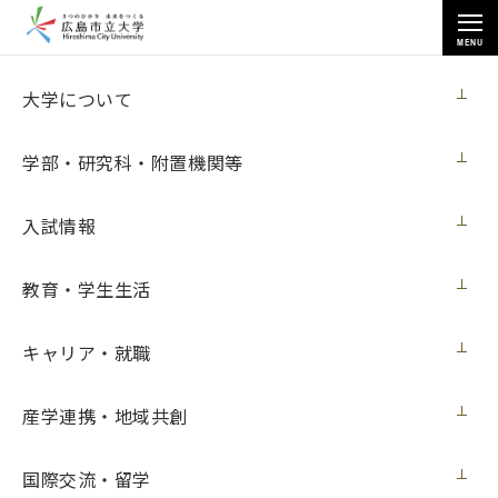
MENU
大学について
大学について
学部・研究科・附置機関等
入試情報
トップページ
>
大学について
>
学長対談「この人と話したい」
>
教育・学生生活
原田 武さん
キャリア・就職
原田 武さん
産学連携・地域共創
「この人と話したい」は、活躍している学生・卒業生・教職
国際交流・留学
員から、学長が話を聞いてみたい人を学長室にお招きし対談