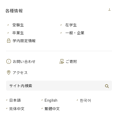
談する企画です。
各種情報
本学では、「知る・考える・伝える」能力の向上と豊かで幅
広い教養を養うことを目的として、学生が読書、映画鑑賞、
受験生
在学生
美術展鑑賞をし、その感想コメントを提出する、「いちだい
知のトライアスロン」（通称「知トラ」）という教育プログ
卒業生
一般・企業
ラムを実施しています。「知トラ」には、読書、映画鑑賞、
学内限定情報
美術展鑑賞の分野ごとに、スタートアップコース、ハーフマ
ラソンコース、マラソンコースの３コースがあり、それぞれ
達成すべき作品数が決められています。今回の「この人と話
したい」では、３分野すべてのマラソンコースを完走して10
お問い合わせ
ご寄附
月に「知の鉄人」として認定・表彰された、原彰吾さん（芸
アクセス
術学部２年）、齊藤秀太さん（国際学部２年）、鄭得佑さん
（国際学部２年）の３名をお招きして、お話を伺いました。
（対談日：2019年11月7日）
若林学長
今日は、「知のトライアスロン」（以下「知ト
日本語
English
한국어
ラ」）の８代目から10代目の「知の鉄人」になった皆さんを
简体中文
繁體中文
お招きしました。「知トラ」が本格的に始まったのが2010年
度で、今年は「知トラ」が始まって10年目なんですよね。初