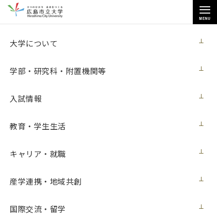
MENU
大学について
大学について
学部・研究科・附置機関等
入試情報
トップページ
>
大学について
>
学長対談「この人と話したい」
>
教育・学生生活
原彰吾さん・齊藤秀太さん・鄭得佑さん
キャリア・就職
原彰吾さん・齊藤秀太さん・鄭得佑さん
産学連携・地域共創
「この人と話したい」は、活躍している学生・卒業生・教職
国際交流・留学
員から、学長が話を聞いてみたい人を学長室にお招きし、対