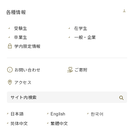
契約担当室
広島市立大学総務室
各種情報
件 名
大学業務効率化推進支援
公 示 日
２０２１年８月１７日（
受験生
在学生
卒業生
一般・企業
委託契約期間
契約締結日から２０２２
学内限定情報
方 式
公募型プロポーザル審査
参加申込受付締切
２０２１年８月２７日（
お問い合わせ
ご寄附
企画提案書等の 提出期限
２０２１年９月２７日（
アクセス
ダウンロード
01 手続開始の公示 (188KB) (PDF文書)
日本語
English
한국어
02 公募型プロポーザル説明書 (315KB) (PDF文書)
简体中文
繁體中文
03 仕様書（268KB) (PDF文書)