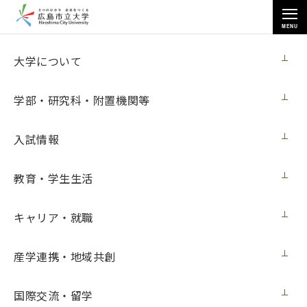
MENU
各種情報
大学について
学部・研究科・附置機関等
入試情報
トップページ
>
各種情報
>
プロポーザル方式・コンペ方式による調達情報
>
教育・学生生活
大学業務効率化推進支援業務
キャリア・就職
大学業務効率化推進支援業務
産学連携・地域共創
【内 容】
国際交流・留学