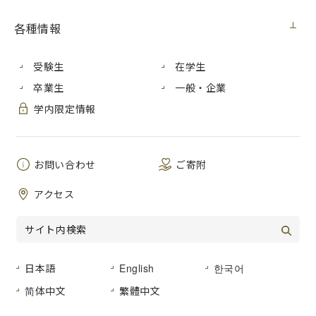
【情報科学研究科】
各種情報
学位記番
学位の種類
氏 名
号
受験生
在学生
卒業生
一般・企業
マイクロ工学を用い
甲第146
する研究
学内限定情報
博士（情報工
号
吉田 誉
A study on measure
学）
（86KB）
under
artificial ventilati
お問い合わせ
ご寄附
人間中心デザインに
博士（情報工
乙第18号
宇都宮
アクセス
A Study on the Reli
学）
（79KB）
栄二
Human-Centered D
【
芸術
学研究科
】
日本語
English
한국어
学位の種類
学位記番号
氏 名
简体中文
繁體中文
金箔地テンペラ画に