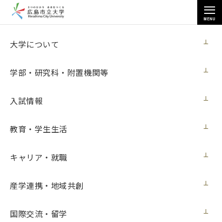
MENU
各種情報
大学について
学部・研究科・附置機関等
入試情報
トップページ
>
各種情報
>
教育情報等の公表
>
教育・学生生活
博士学位論文内容の要旨及び審査の結果の要旨
>
2022年3月23日授与
キャリア・就職
2022年3月23日授与
産学連携・地域共創
※学位記番号をクリックすると論文内容の要旨及び審査結果
国際交流・留学
の要旨を閲覧できます。