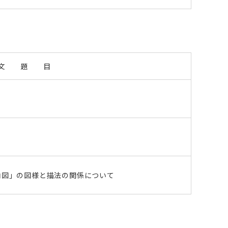
文 題 目
向図」の図様と描法の関係について