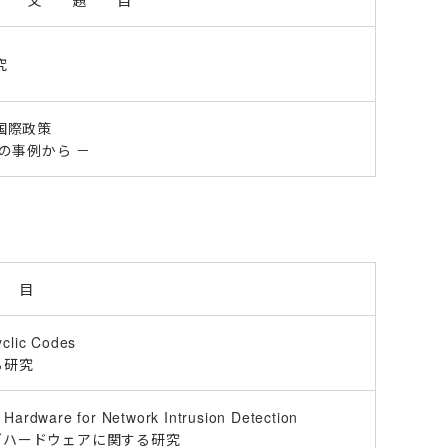
論 文 題 目
究
の国際政策
の事例から －
 目
yclic Codes
る研究
Hardware for Network Intrusion Detection
グハードウェアに関する研究