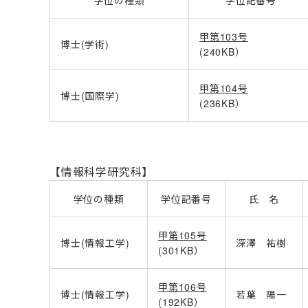
学位の種類
学位記番号
甲第103号
博士
(
学術
)
(240KB）
甲第104号
博士
(
国際学
)
(236KB）
【情報科学研究科】
学位の種類
学位記番号
氏 名
甲第105号
博士
(
情報工学
)
深澤 祐樹
(301KB）
甲第106号
博士
(
情報工学
)
若葉 陽一
(192KB）