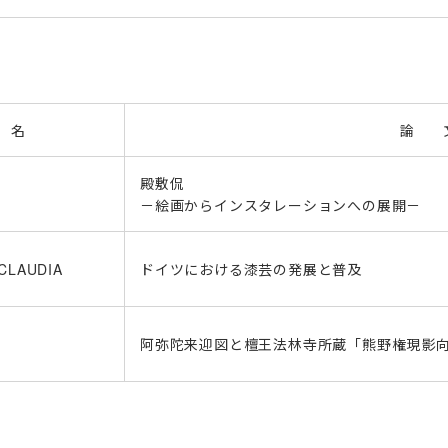
 名
論 
殿敷侃
－絵画からインスタレーションへの展開－
CLAUDIA
ドイツにおける漆芸の発展と普及
阿弥陀来迎図と檀王法林寺所蔵「熊野権現影