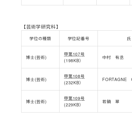
【
芸術学研究科
】
学位の種類
学位記番号
氏
甲第107号
博士
(
芸術
)
中村 有丞
(198KB
）
甲第108号
博士
(
芸術
)
FORTAGNE 
(232KB
）
甲第109号
博士
(
芸術
)
若鍋 翠
(229KB
）