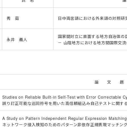
氏 名
秀 茹
日中両言語における外来語の対照研
国家間対立に直面する地方自治体
永井 義人
－ 山陰地方における地方間国際交流
論 文 題
Studies on Reliable Built-in Self-Test with Error Correctable C
誤り訂正可能な巡回符号を用いた高信頼組込み自己テストに関す
A Study on Pattern Independent Regular Expression Matching 
ネットワーク侵入検知のためのパターン非依存正規表現マッチン