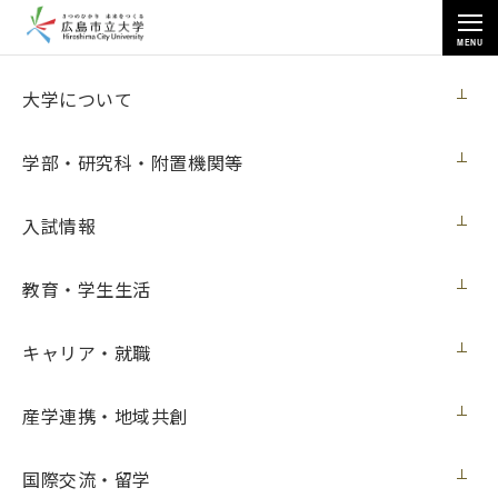
MENU
各種情報
大学について
学部・研究科・附置機関等
入試情報
トップページ
>
各種情報
>
調達情報
>
学生会館１階喫茶室厨房 製氷機購入
教育・学生生活
キャリア・就職
学生会館１階喫茶室厨房 製氷機購入
産学連携・地域共創
契約担当室
広島市立大学事務局総務室
国際交流・留学
第２８号