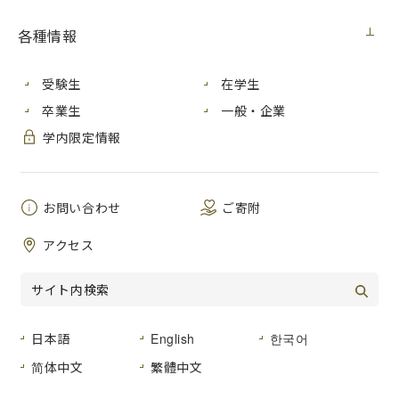
見積番号
各種情報
学生会館１階喫茶室厨房 製氷機購
件 名
入
受験生
在学生
２０２４年１月２５日（木）
公開日
卒業生
一般・企業
学内限定情報
広島市安佐南区大塚東三丁目４番１
号
納入場所
広島市立大学 学生会館１階喫茶室
お問い合わせ
ご寄附
厨房
アクセス
納 期
２０２４年３月２９日（金）まで
仕様書のとおり
品名及び数量
仕様書のとおり
日本語
English
한국어
形状その他
简体中文
繁體中文
登録種目
０３-０６ 「厨房機械器具」