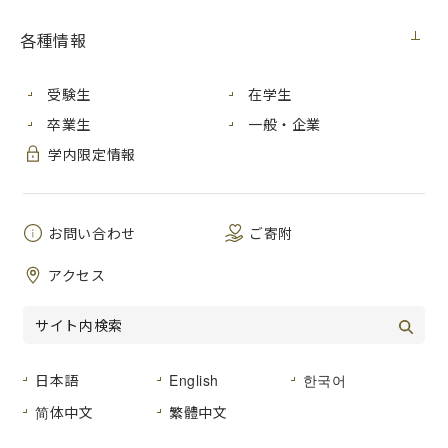
見積番号
各種情報
件 名
PC購入
２０２４年１月１８日（木）
公開日
受験生
在学生
卒業生
一般・企業
広島市安佐南区大塚東三丁目４番１号
学内限定情報
納入場所
広島市立大学 情報科学部等５５２号
室
お問い合わせ
ご寄附
納 期
２０２４年３月２９日（金）まで
アクセス
仕様書のとおり
品名及び数量
仕様書のとおり
形状その他
日本語
English
한국어
登録種目
「０２-０２ 事務用機器」
简体中文
繁體中文
広島市立大学事務局総務室経営グルー
見積書提出場所
プ