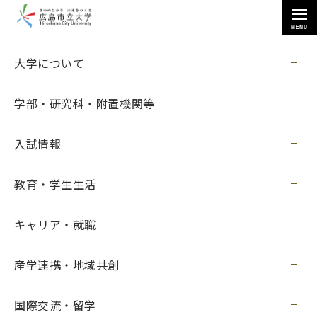
MENU
各種情報
大学について
学部・研究科・附置機関等
入試情報
トップページ
>
各種情報
>
調達情報
>
PC購入
教育・学生生活
キャリア・就職
PC購入
産学連携・地域共創
契約担当室
広島市立大学事務局総務室
国際交流・留学
第２１号