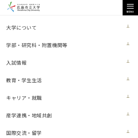
MENU
各種情報
大学について
学部・研究科・附置機関等
入試情報
トップページ
>
各種情報
>
調達情報
>
Mac Studio M2 Max 購入
教育・学生生活
キャリア・就職
Mac Studio M2 Max 購入
産学連携・地域共創
契約担当室
広島市立大学事務局総務室
国際交流・留学
第４号