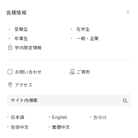
見積番号
各種情報
件 名
Mac Studio M2 Max 購入
２０２３年７月６日（木）
公開日
受験生
在学生
卒業生
一般・企業
広島市安佐南区大塚東三丁目４番１号
学内限定情報
納入場所
広島市立大学 本部棟 心と身体の相
談センター
お問い合わせ
ご寄附
納 期
２０２３年９月２０日（水）まで
アクセス
仕様書のとおり
品名及び数量
仕様書のとおり
形状その他
日本語
English
한국어
登録種目
０２-０２ 「事務用機器」
简体中文
繁體中文
広島市立大学事務局総務室経営グルー
見積書提出場所
プ