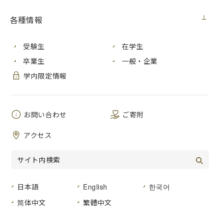
件 名
半自動溶接機一式購入
各種情報
公開日
２０２２年１２月１５日（木）
受験生
在学生
広島市安佐南区大塚東三丁目４番１号
卒業生
一般・企業
納入場所
広島市立大学 第３工房棟１２５ 金
学内限定情報
属加工室
納 期
２０２３年３月３１日（金）まで
お問い合わせ
ご寄附
品名及び数量
仕様書のとおり
アクセス
形状その他
仕様書のとおり
日本語
English
한국어
登録種目
「０３-０４ 工作用機械器具」
简体中文
繁體中文
広島市立大学事務局総務室経営グルー
見積書提出場所
プ