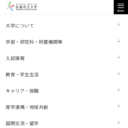
MENU
各種情報
大学について
学部・研究科・附置機関等
入試情報
トップページ
>
各種情報
>
調達情報
>
半自動溶接機一式購入
教育・学生生活
キャリア・就職
半自動溶接機一式購入
産学連携・地域共創
契約担当室
広島市立大学事務局総務室
国際交流・留学
見積番号
第２１号