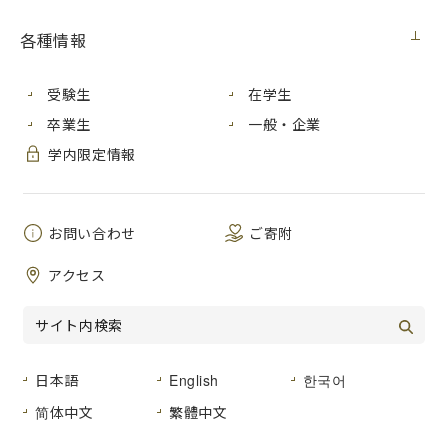
見積番号
第１３号
各種情報
件 名
ウイルス対策ソフト包括ライセンス購入
公開日
受験生
２０２２年１０月２０日（木）
在学生
卒業生
一般・企業
広島市安佐南区大塚東三丁目４番１号
納入場所
学内限定情報
広島市立大学
納 期
２０２３年２月２４日（金）まで
品名及び数
お問い合わせ
ご寄附
仕様書のとおり
量
アクセス
形状その他
仕様書のとおり
日本語
English
한국어
「０２－０２ 事務用機器」又は「０２－
登録種目
简体中文
繁體中文
０５ 事務用品のその他」