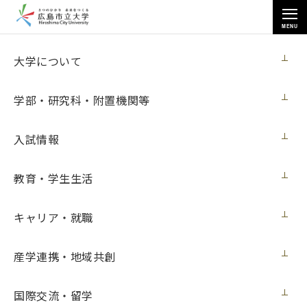
MENU
各種情報
大学について
学部・研究科・附置機関等
入試情報
トップページ
>
各種情報
>
調達情報
>
教育・学生生活
ウイルス対策ソフト包括ライセンス購入
キャリア・就職
ウイルス対策ソフト包括ライセンス購入
産学連携・地域共創
契約担当室
広島市立大学事務局総務室
国際交流・留学