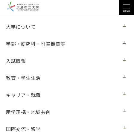
MENU
各種情報
大学について
学部・研究科・附置機関等
入試情報
トップページ
>
各種情報
>
調達情報
>
レーザーマーカー購入
教育・学生生活
キャリア・就職
レーザーマーカー購入
産学連携・地域共創
契約担当室
広島市立大学事務局総務室
国際交流・留学
見積番号
第１０号