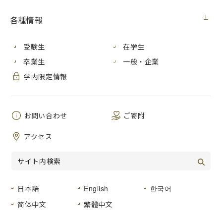
件 名
レーザーマーカー購入
各種情報
公開日
２０２２年９月１日（木）
受験生
在学生
広島市安佐南区大塚東三丁目４番１号
卒業生
一般・企業
納入場所
広島市立大学 情報科学部別館２０８
学内限定情報
号室
納 期
２０２２年１０月７日（金）まで
お問い合わせ
ご寄附
品名及び数量
仕様書のとおり
アクセス
形状その他
仕様書のとおり
日本語
English
한국어
简体中文
繁體中文
登録種目
「０３－０４工作用機械器具」