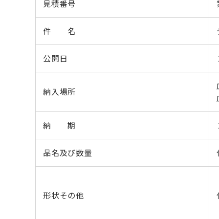
見積番号
件 名
公開日
納入場所
納 期
品名及び数量
形状その他