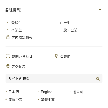
見積番号
第２０号
各種情報
Mac Pro 購入(ネットワーク科学研究
件 名
室)
受験生
在学生
公開日
２０２１年９月３０日（木）
卒業生
一般・企業
学内限定情報
広島市安佐南区大塚東三丁目４番１号
納入場所
広島市立大学 情報科学部棟 ５５４
号室
お問い合わせ
ご寄附
納 期
２０２２年１月３１日（月）まで
アクセス
品名及び数量
仕様書のとおり
形状その他
仕様書のとおり
日本語
English
한국어
简体中文
繁體中文
登録種目
「０２-０２ 事務用機器」