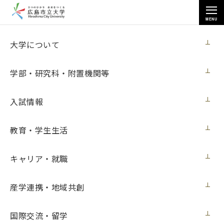
MENU
各種情報
大学について
学部・研究科・附置機関等
入試情報
トップページ
>
各種情報
>
調達情報
>
教育・学生生活
Mac Pro 購入(ネットワーク科学研究室)
キャリア・就職
Mac Pro 購入(ネットワーク科学研究室)
産学連携・地域共創
契約担当室
広島市立大学事務局総務室
国際交流・留学