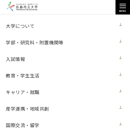
MENU
各種情報
大学について
学部・研究科・附置機関等
入試情報
トップページ
>
各種情報
>
調達情報
>
教育・学生生活
電子黒板購入（コンピュータデザイン研究室）
キャリア・就職
電子黒板購入（コンピュータデザイン研究
産学連携・地域共創
室）
国際交流・留学