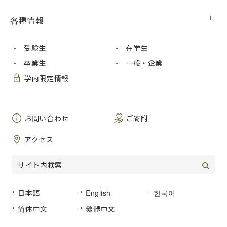
契約担当室
広島市立大学事務局総務室
各種情報
見積番号
第２２号
電子黒板購入（コンピュータデザイン
受験生
在学生
件 名
研究室）
卒業生
一般・企業
公開日
２０２０年１１月１９日（木）
学内限定情報
広島市安佐南区大塚東三丁目４番１号
納入場所
広島市立大学 情報科学部棟 ７５３
号室
お問い合わせ
ご寄附
納 期
２０２１年１月２９日（金）まで
アクセス
品名及び数量
仕様書のとおり
日本語
English
한국어
形状その他
仕様書のとおり
简体中文
繁體中文