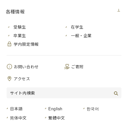
件 名
ノートPC購入
各種情報
公開日
２０２０年１１月２６日（木）
受験生
在学生
広島市安佐南区大塚東三丁目４番１号
卒業生
一般・企業
広島市立大学本部棟１階
納入場所
学内限定情報
教務・研究支援室 教育研究支援グル
ープ
納 期
２０２１年１月２９日（金）
お問い合わせ
ご寄附
品名及び数量
仕様書のとおり
アクセス
形状その他
仕様書のとおり
日本語
English
한국어
登録種目
「０２－０２ 事務用機器」
简体中文
繁體中文
広島市立大学事務局総務室経営グルー