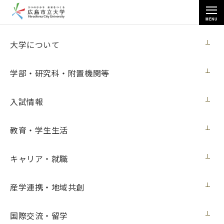
MENU
各種情報
大学について
学部・研究科・附置機関等
入試情報
トップページ
>
各種情報
>
調達情報
>
ノートPC購入
教育・学生生活
キャリア・就職
ノートPC購入
産学連携・地域共創
契約担当室
広島市立大学事務局総務室
国際交流・留学
見積番号
第２４号