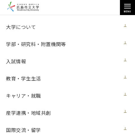
MENU
各種情報
大学について
学部・研究科・附置機関等
入試情報
トップページ
>
各種情報
>
調達情報
>
教育・学生生活
ThinkPad購入（ヒューマンマシンインタフェース研究室）
キャリア・就職
ThinkPad購入（ヒューマンマシンインタ
産学連携・地域共創
フェース研究室）
国際交流・留学