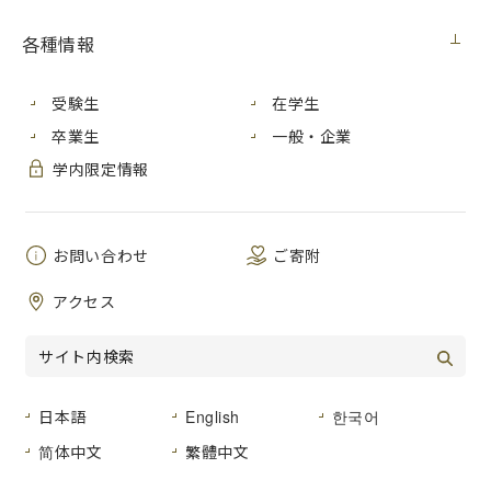
件 名
非接触式電子温度計購入
各種情報
公開日
２０２０年８月２０日（木）
受験生
在学生
広島市安佐南区大塚東三丁目４番１号
卒業生
一般・企業
納入場所
広島市立大学 本部棟 教務・研究支援
学内限定情報
室 教務グループ
納 期
２０２０年９月１０日（木）まで
お問い合わせ
ご寄附
品名及び数
仕様書のとおり
量
アクセス
形状その他
仕様書のとおり
日本語
English
한국어
「０２－０２ 事務用機器」又は「０３－
登録種目
简体中文
繁體中文
０３ 家電、視聴覚機器）