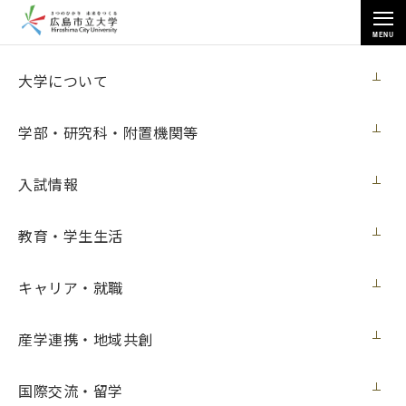
MENU
各種情報
大学について
学部・研究科・附置機関等
入試情報
トップページ
>
各種情報
>
調達情報
>
非接触式電子温度計購入
教育・学生生活
キャリア・就職
非接触式電子温度計購入
産学連携・地域共創
契約担当室
広島市立大学事務局総務室
国際交流・留学
見積番号
第７号