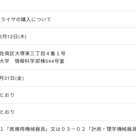
ナライザの購入について
2月12日(木)
佐南区大塚東三丁目４番１号
大学 情報科学部棟544号室
月31日(金)
とおり
とおり
１「医療用機械器具」又は０３－０２「計測・理学機械器