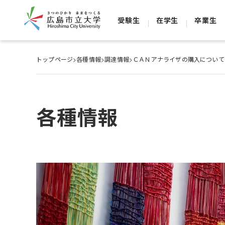
受験生
在学生
卒業生
トップページ
>
各種情報
>
調達情報
>
ＣＡＮアナライザの購入について
各種情報