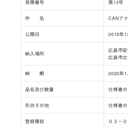
見積番号
第13号
件 名
CANア
公開日
2019年1
広島市安
納入場所
広島市立
納 期
2020年1
品名及び数量
仕様書の
形状その他
仕様書の
登録種目
０３－０