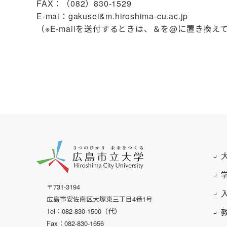
FAX：（082）830-1529
E-mai：gakusei&m.hiroshima-cu.ac.jp
（※E-mailを送付するときは、＆を@に置き換
〒731-3194
広島市安佐南区大塚東三丁目4番1号
Tel：082-830-1500（代）
Fax：082-830-1656