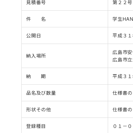
見積番号
第２２号
件 名
学生HA
公開日
平成３１
広島市安
納入場所
広島市立
納 期
平成３１
品名及び数量
仕様書の
形状その他
仕様書の
登録種目
０１－０