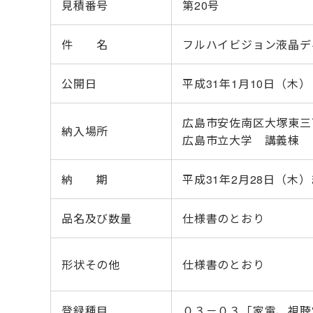
見積番号
第20号
件 名
フルハイビジョン液晶デ
公開日
平成31年1月10日（木）
広島市安佐南区大塚東三
納入場所
広島市立大学 講義棟
納 期
平成31年2月28日（木
品名及び数量
仕様書のとおり
形状その他
仕様書のとおり
登録種目
０３－０３「家電、視