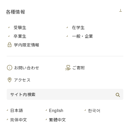
見積番号
各種情報
件 名
ワークステーションの購入
公開日
２０２５年１１月２７日（木）
受験生
在学生
卒業生
一般・企業
広島市安佐南区大塚東三丁目４番１号
学内限定情報
納入場所
広島市立大学 情報科学部棟 ７６２
号室
納 期
お問い合わせ
２０２６年３月１３日（金）まで
ご寄附
仕様書のとおり
アクセス
品名及び数量
仕様書のとおり
形状その他
登録種目
０３－０３（家電・視聴覚機器）
日本語
English
한국어
简体中文
繁體中文
広島市立大学事務局総務室経営グルー
見積書提出場所
プ