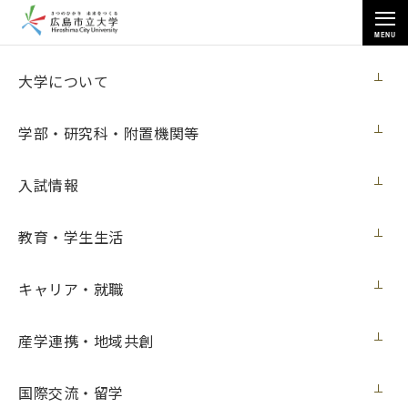
MENU
各種情報
大学について
学部・研究科・附置機関等
入試情報
トップページ
>
各種情報
>
ワークステーションの購入
教育・学生生活
キャリア・就職
ワークステーションの購入
産学連携・地域共創
契約担当室
広島市立大学事務局総務室
国際交流・留学
第54号