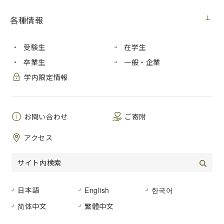
見積番号
各種情報
件 名
パソコン購入
公開日
２０２５年１１月６日（木）
受験生
在学生
卒業生
一般・企業
広島市安佐南区大塚東三丁目４番１号
学内限定情報
納入場所
広島市立大学 情報科学部棟 ８５０号
室
納 期
お問い合わせ
２０２６年１月３０日（金）まで
ご寄附
品名及び数
アクセス
仕様書のとおり
量
仕様書のとおり
形状その他
日本語
English
한국어
０２ー０２（事務用機器）または０３－０
登録種目
３（家電・視聴覚機器）
简体中文
繁體中文
見積書提出