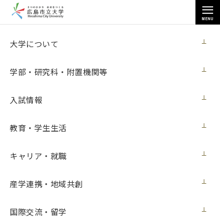
MENU
各種情報
大学について
学部・研究科・附置機関等
入試情報
トップページ
>
各種情報
>
パソコン購入
教育・学生生活
キャリア・就職
パソコン購入
産学連携・地域共創
契約担当室
広島市立大学事務局総務室
国際交流・留学
第40号