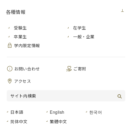
見積番号
各種情報
件 名
40W型LEDランプ
２０２５年１０月９日（木）
公開日
受験生
在学生
卒業生
一般・企業
広島市安佐南区大塚東三丁目４番１号
学内限定情報
納入場所
広島市立大学
納 期
２０２５年１０月３０日（木）まで
お問い合わせ
ご寄附
仕様書のとおり
品名及び数量
アクセス
仕様書のとおり
形状その他
登録種目
「０３-０３ 家電、視聴覚機器」
日本語
English
한국어
広島市立大学事務局総務室経営グルー
简体中文
繁體中文
見積書提出場所
プ