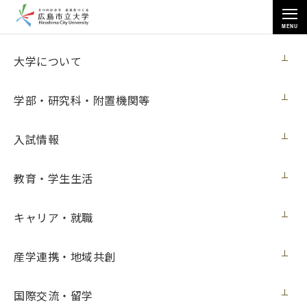
MENU
各種情報
大学について
学部・研究科・附置機関等
入試情報
トップページ
>
各種情報
>
40W型LEDランプ
教育・学生生活
キャリア・就職
40W型LEDランプ
産学連携・地域共創
契約担当室
広島市立大学事務局総務室
国際交流・留学
第26号