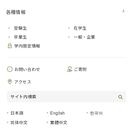
見積番号
各種情報
件 名
パーソナル・コンピュータ購入
公開日
２０２５年７月２４日（木）
受験生
在学生
卒業生
一般・企業
広島市安佐南区大塚東三丁目４番１号
学内限定情報
納入場所
広島市立大学 情報科学部棟別館４階 広
島平和研究所事務室
納 期
お問い合わせ
２０２５年９月３０日（火）まで
ご寄附
品名及び数
アクセス
仕様書のとおり
量
仕様書のとおり
形状その他
日本語
English
한국어
登録種目
０３ー０３（家電・視聴覚機器）
简体中文
繁體中文
見積書提出
広島市立大学事務局総務室経営グループ
場所