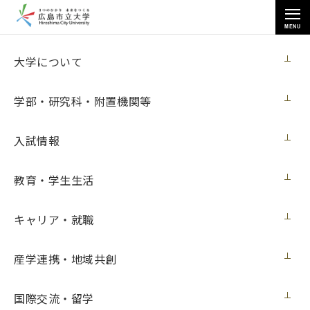
MENU
各種情報
大学について
学部・研究科・附置機関等
入試情報
トップページ
>
各種情報
>
パーソナル・コンピュータ購入
教育・学生生活
キャリア・就職
パーソナル・コンピュータ購入
産学連携・地域共創
契約担当室
広島市立大学事務局総務室
国際交流・留学
第17号