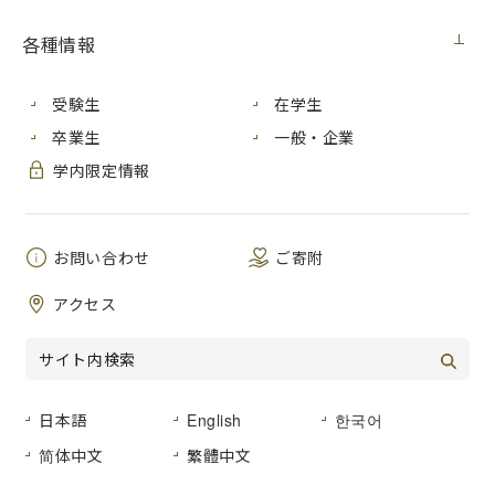
契約担当室
広島市立大学事務局総務室
各種情報
件 名
3Dプリンタの購入
公 告 日
２０２５年７月１８日（金）
受験生
在学生
履行期間
契約締結の日から２０２５年９月３０日まで
卒業生
一般・企業
学内限定情報
入札方法
入札後資格確認型一般競争入札
入札区分
紙入札
お問い合わせ
ご寄附
入札予定日
２０２５年７月２９日（火）
アクセス
ダウンロード
01
_
入札公告
[18KB]（Word文書）
02_
契約書（案
）[12KB]（Word文書）
日本語
English
한국어
03_
公立大学法人広島市立大学物品調達契約約款（総価契
简体中文
繁體中文
約）
[17KB]（Word文書）