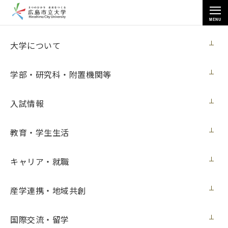
MENU
各種情報
大学について
学部・研究科・附置機関等
入試情報
トップページ
>
各種情報
>
3Dプリンタの購入
教育・学生生活
キャリア・就職
3Dプリンタの購入
産学連携・地域共創
【入札情報】
国際交流・留学