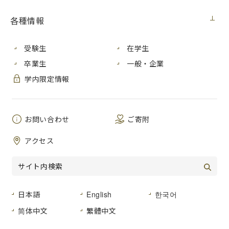
見積番号
各種情報
省スペースデスクトップパソコンの購
件 名
入
受験生
在学生
公開日
２０２５年７月１０日（木）
卒業生
一般・企業
広島市安佐南区大塚東三丁目４番１号
学内限定情報
納入場所
広島市立大学 情報科学部棟 ５６１
号室
お問い合わせ
ご寄附
納 期
２０２５年８月２９日（金）まで
アクセス
仕様書のとおり
品名及び数量
仕様書のとおり
形状その他
日本語
English
한국어
登録種目
０３－０３（家電、視聴覚機器）
简体中文
繁體中文
広島市立大学事務局総務室経営グルー
見積書提出場所