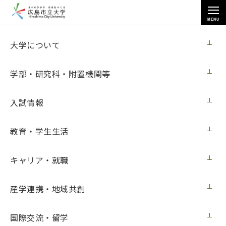
MENU
各種情報
大学について
学部・研究科・附置機関等
入試情報
トップページ
>
各種情報
>
省スペースデスクトップパソコンの購入
教育・学生生活
キャリア・就職
省スペースデスクトップパソコンの購入
産学連携・地域共創
契約担当室
広島市立大学事務局総務室
国際交流・留学
第11号