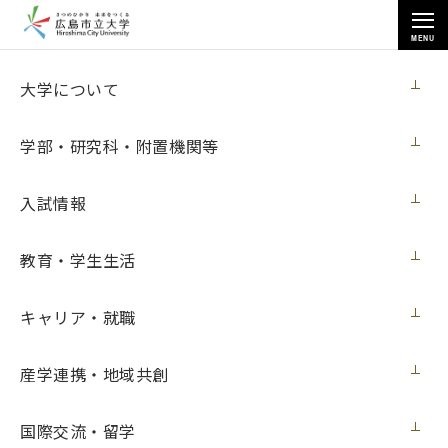
MENU
各種情報
大学について
学部・研究科・附置機関等
入試情報
トップページ
>
各種情報
>
ノートパソコン購入
教育・学生生活
キャリア・就職
ノートパソコン購入
産学連携・地域共創
契約担当室
広島市立大学事務局総務室
国際交流・留学
第96号