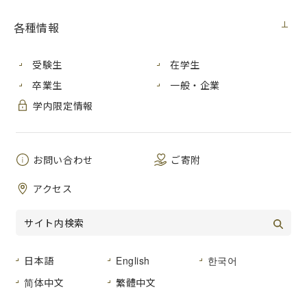
見積番号
各種情報
件 名
ノートパソコン購入
公開日
２０２５年２月６日（木）
受験生
在学生
卒業生
一般・企業
広島市安佐南区大塚東三丁目４番１号
学内限定情報
納入場所
広島市立大学 情報科学部棟別館 ８
４３号室
納 期
お問い合わせ
２０２５年３月１４日（金）まで
ご寄附
仕様書のとおり
アクセス
品名及び数量
仕様書のとおり
形状その他
登録種目
０２－０２（事務用機器）
日本語
English
한국어
简体中文
繁體中文
広島市立大学事務局総務室経営グルー
見積書提出場所
プ