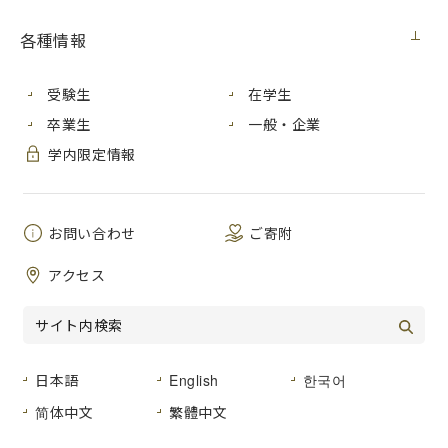
見積番号
各種情報
件 名
ノートパソコン購入
公開日
２０２５年１月３０日（木）
受験生
在学生
卒業生
一般・企業
広島市安佐南区大塚東三丁目４番１号
学内限定情報
納入場所
広島市立大学 情報科学部棟 441号
室
納 期
お問い合わせ
２０２５年３月３１日（月）まで
ご寄附
仕様書のとおり
アクセス
品名及び数量
仕様書のとおり
形状その他
登録種目
０２－０２（事務用機器）
日本語
English
한국어
简体中文
繁體中文
広島市立大学事務局総務室経営グルー
見積書提出場所
プ