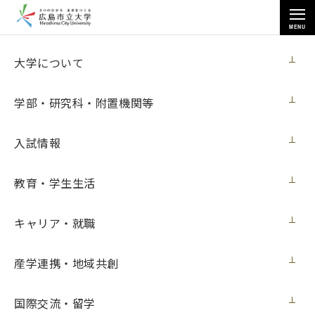
MENU
各種情報
大学について
学部・研究科・附置機関等
入試情報
トップページ
>
各種情報
>
ノートパソコン購入
教育・学生生活
キャリア・就職
ノートパソコン購入
産学連携・地域共創
契約担当室
広島市立大学事務局総務室
国際交流・留学
第90号