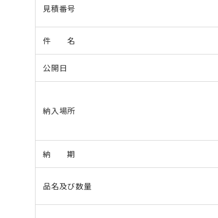
見積番号
件 名
公開日
納入場所
納 期
品名及び数量