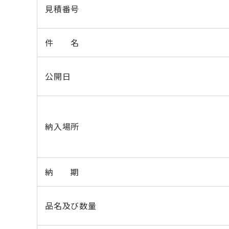
見積番号
件 名
公開日
納入場所
納 期
品名及び数量