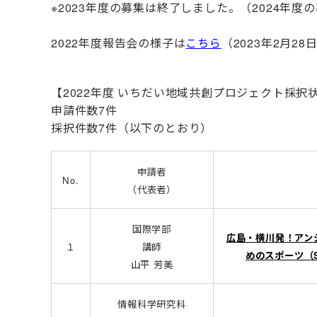
※2023年度の募集は終了しました。（2024年度
2022年度報告会の様子は
こちら
（2023年2月28
【2022年度 いちだい地域共創プロジェクト採択
申請件数7件
採択件数7件（以下のとおり）
申請者
No.
（代表者）
国際学部
広島・横川発！アン
１
講師
めのスポーツ（Spo
山平 芳美
情報科学研究科