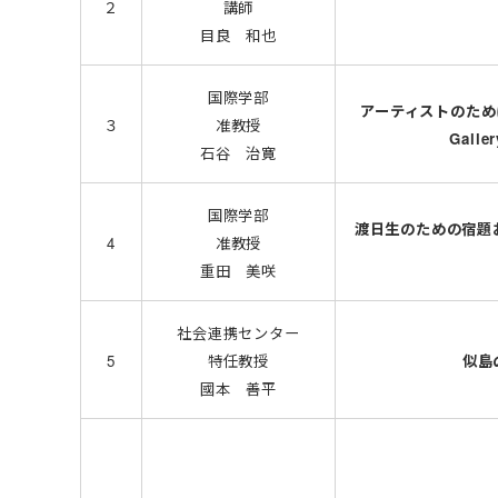
２
講師
目良 和也
国際学部
アーティストのために 整
３
准教授
Gal
石谷 治寛
国際学部
渡日生のための宿題
4
准教授
重田 美咲
社会連携センター
5
特任教授
似島
國本 善平