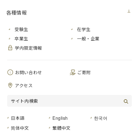
広島市立大学では、さまざまな公開講座を開催しています。
各種情報
お問い合わせ・お申し込み先については、社会連携センター
にご連絡ください。
受験生
在学生
【広島市立大学 社会連携センター】
TEL：（082）830-1764 FAX：（082）830-1555
卒業生
一般・企業
E-mail：office-shakai＆m.hiroshima-cu.ac.jp
学内限定情報
（E-mailを送付されるときは、＆を@に置き換えて利用して
ください。）
なお、問い合わせ先が明記されている講座については、直接
お問い合わせ
ご寄附
担当部署までお問い合わせください。
表が空欄になっている講座については、決定次第、随時詳細
アクセス
を掲載します。
国際学部
日本語
English
한국어
简体中文
繁體中文
受
開催時
回
状
講座名
会場
講
定員