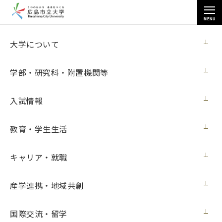
MENU
産学連携・地域共創
大学について
学部・研究科・附置機関等
入試情報
トップページ
>
産学連携・地域共創
>
2018年度実施講座
教育・学生生活
キャリア・就職
2018年度実施講座
産学連携・地域共創
公開講座 2018年度実施分
国際交流・留学