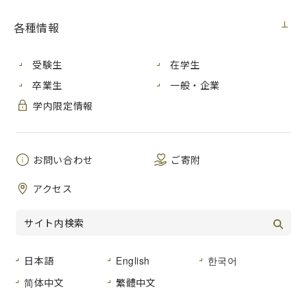
国際学部 国際学科 ４年
[2022年１月 ‐2023年１月]
各種情報
● 留学先大学の特徴とアピールポイント
私はレンヌ第２大学付属の語学学校(CIREFE)で勉強してい
受験生
在学生
ました。世界中から集まってきたクラスメイトと共に双方向
卒業生
一般・企業
(対話式)授業を受け刺激をもらいました。どの先生の授業も
バラエティとユーモア、活気に富んだ内容で楽しく効果的に
学内限定情報
フランス語を伸ばせます。
放課後や週末には、オペラ鑑賞、ブルターニュ伝統のお祭
りなど語学学校のイベントがあり、ここで提案される近郊都
お問い合わせ
ご寄附
市への１日旅行は、自分で行くよりも安く、しかもガイドさ
んの説明つきで効率よく町を回れておすすめです。
アクセス
現地学生と知り合えるレンヌ第２大学のサークルもおすす
めです。私の行っていたTOMODACHIでは、宿題を教えあっ
たり、フランス人学生とガレット・デ・ロワやお好み焼きを
食べたりカラオケなどをしました。
大学近くには寮、スーパーや銀行、郵便局もあり、初めの
日本語
English
한국어
慣れない頃の生活も穏やかに過ごせました。レンヌ市内はメ
简体中文
繁體中文
トロとバスで短時間で簡単に移動することができて、マルシ
ェや美術館、公園、友人宅を訪れたり、大きなスーパーへ行