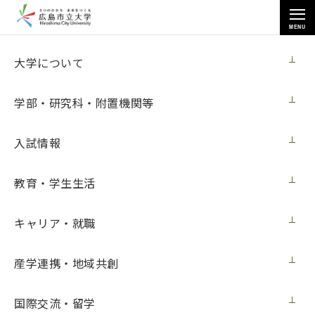
MENU
国際交流・留学
大学について
学部・研究科・附置機関等
入試情報
トップページ
>
国際交流・留学
>
派遣学生
>
教育・学生生活
派遣留学の体験記 （フランス・レンヌ第２大学）
キャリア・就職
派遣留学の体験記 （フランス・レンヌ第
産学連携・地域共創
２大学）
国際交流・留学