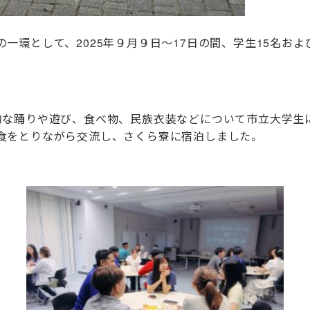
の一環として、
2025
年９月９日～
17
日の間、学生15名お
的な踊りや遊び、食べ物、民族衣装などについて市立大学生
食をとりながら交流し、さくら寮に宿泊しました。