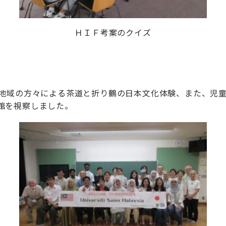
ＨＩＦ考案のクイズ
地域の方々による茶道と折り鶴の日本文化体験、また、児
館を視察しました。