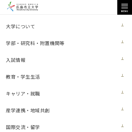
MENU
国際交流・留学
大学について
学部・研究科・附置機関等
入試情報
トップページ
>
国際交流・留学
>
教育・学生生活
マレーシア科学大学の学生が来学しました
キャリア・就職
マレーシア科学大学の学生が来学しました
産学連携・地域共創
国際交流・留学