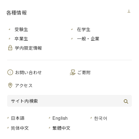
各種情報
受験生
在学生
卒業生
一般・企業
学内限定情報
お問い合わせ
ご寄附
マレーシア科学大学（学術交流協定校）との交流の一環とし
て、
2024
年９月10日から
18
日の間、学生
20
名および教員２
アクセス
名の短期受け入れプログラムを実施しました。
一行は、
10
日には本学を訪れ、マレーシアの文化、食べ物、
民族衣装などについてプレゼンテーションを行いました。そ
の後は、国際学生寮『さくら』の学生達と一緒に夕食をとり
ながら交流し、さくら寮に宿泊しました。
日本語
English
한국어
简体中文
繁體中文