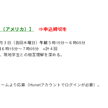
）（アメリカ）】
⇒申込締切を
1月３日（各回木曜日）
午前
５時15分～６時05分
前
６時15分～７時05分 ※計４回
現地学生との相互理解を深める。
ームより応募（Hunetアカウントでログインが必要）。