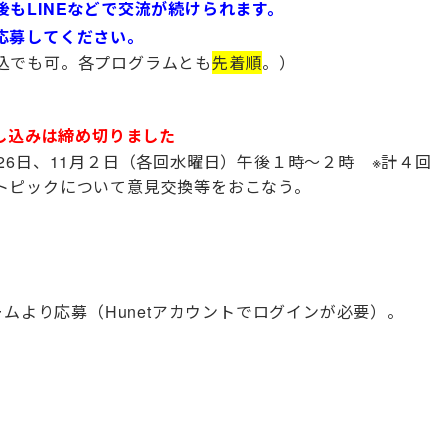
もLINEなどで交流が続けられます。
応募してください。
込でも可。各プログラムとも
先着順
。）
し込みは締め切りました
月26日、11月２日（各回水曜日）午後１時～２時 ※計４回
トピックについて意見交換等をおこなう。
ムより応募（Hunetアカウントでログインが必要）。