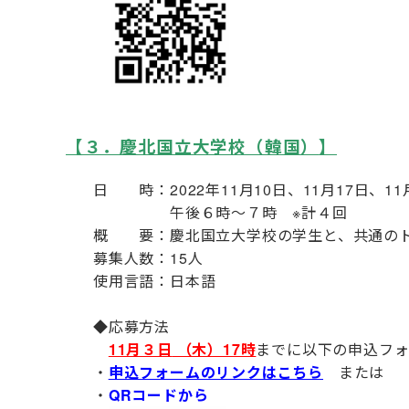
【３．慶北国立大学校（韓国）
】
日 時：2022年11月10日、11月17日、1
午後６時～７時 ※計４回
概 要：慶北国立大学校
の学生と、共通の
募集人数：15人
使用言語：日本語
◆応募方法
11月３日
（木）17時
までに以下の申込フォ
・
申込フォームのリンクはこちら
または
・
QRコードから