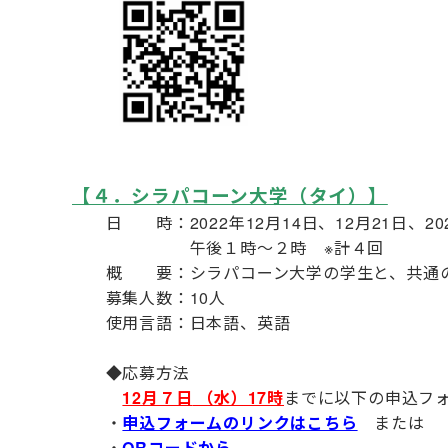
【４．シラパコーン大学（タイ）
】
日 時：2022年12月14日、12月21日、20
午後１時～２時 ※計４回
概 要：シラパコーン大学の学生と、共通の
募集人数：10人
使用言語：日本語、英語
◆応募方法
12月７日
（水）17時
までに以下の申込フォ
・
申込フォームのリンクはこちら
または
・
QRコードから