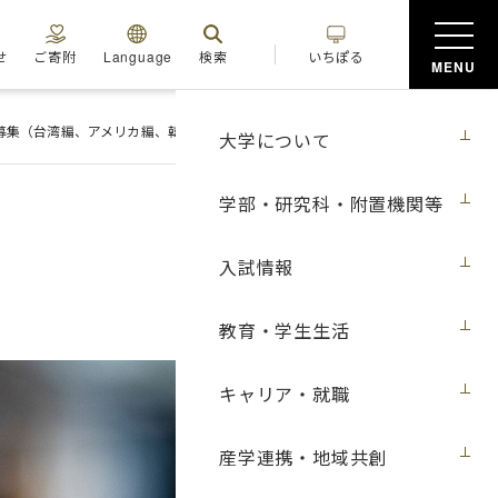
せ
ご寄附
Language
検索
いちぽる
MENU
者募集（台湾編、アメリカ編、韓国編、タイ編）
大学について
学部・研究科・附置機関等
入試情報
教育・学生生活
キャリア・就職
産学連携・地域共創