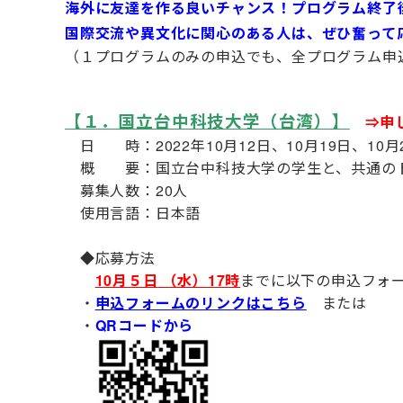
海外に友達を作る良いチャンス！プログラム終了後
国際交流や異文化に関心のある人は、ぜひ奮って
（１プログラムのみの申込でも、全プログラム申
【１．国立台中科技大学（台湾）
】
⇒申
日 時：2022年10月12日、10月19日、10
概 要：国立
台中科技大学の学生と、共通の
募集人数：20人
使用言語：日本語
◆応募方法
10月５日
（水）17時
までに以下の申込フォー
・
申込フォームのリンクはこちら
または
・
QRコードから