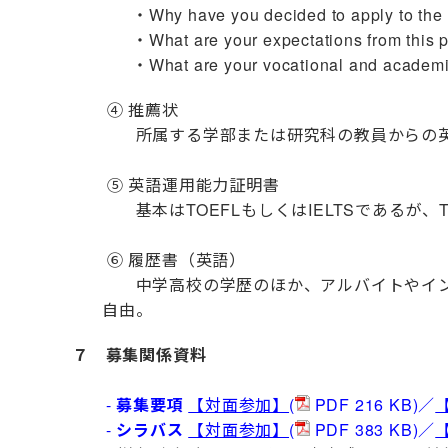
・Why have you decided to apply to t
・What are your expectations from this 
・What are your vocational and academi
④ 推薦状
所属する学部または研究科の教員からの英
⑤ 英語運用能力証明書
基本はTOEFLもしくはIELTSであるが、TO
⑥ 履歴書（英語）
中学高校の学歴のほか、アルバイトやインタ
自由。
７ 募集関係資料
-
募集要項
【対面参加】
(
PDF 216 KB)／
-
シラバス
【対面参加】
(
PDF 383 KB)／