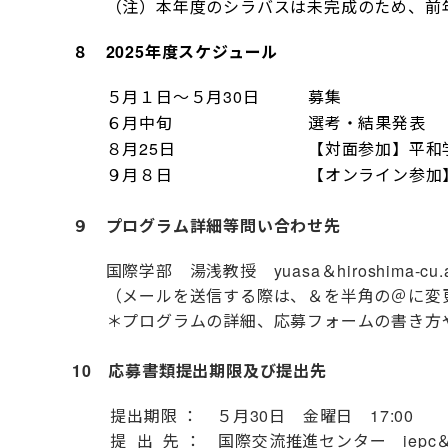
（注）本年度のシラバスは未完成のため、前
８
2025年度スケジュール
５月１日～５月30日
募集
６月中旬
選考・結果発表
８月25日
【対面参加】平和学
９月８日
【オンライン参加
９ プログラム詳細等問い合わせ先
国際学部 湯浅教授 yuasa＆hiroshima-cu.ac
（メールを送信する際は、＆を半角の＠に変
＊プログラムの詳細、応募フォームの書き方や
10 応募書類提出期限及び提出先
提出期限 ： ５月30日 金曜日 17:00
提 出 先 ： 国際交流推進センター iepc＆m.hir