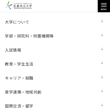
MENU
国際交流・留学
大学について
学部・研究科・附置機関等
入試情報
トップページ
>
国際交流・留学
>
学外留学支援制度（トビタテ）
>
教育・学生生活
トビタテ！留学JAPAN：援助の現場を知るためのケニア留学
キャリア・就職
トビタテ！留学JAPAN：援助の現場を知る
産学連携・地域共創
ためのケニア留学
国際交流・留学