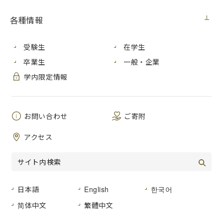
国際学部４年の山本綾香さんは、官民協働海外留学支援制度
「トビタテ！留学JAPAN日本代表プログラム」に採用され、
各種情報
アフリカのケニアで留学およびインターンシップ活動をしま
した。
受験生
在学生
本学における「トビタテ！留学JAPAN日本代表プログラム」
卒業生
一般・企業
採用関連ページは
こちら
学内限定情報
～～～～～～～～～～～～～～～～～～～～～～～～～～～
～～～～～～～～～～～
【留学期間：2019年４月１日～10月31日】
【留学国：ケニア（ナイロビ、アンボセリ、ロイトキトク、
お問い合わせ
ご寄附
モンバサの計４か所）】
アクセス
【留学テーマ：援助の現場を知るためのケニア留学】
2019年４月から10月末までの計７か月間、Divinity
Foundationというケニアで人道支援を行っている機関にいく
つかの施設を紹介してもらい、その施設に住む人々と一緒に
日本語
English
한국어
生活をしていました。被援助者である人々、特に子供たちが
その施設でどのような生活を送っているのかを共に生活をす
简体中文
繁體中文
ることで体験・理解することが留学の主な目的でした。