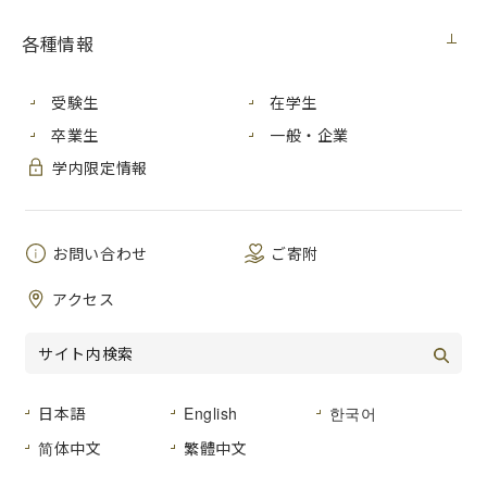
本学では海外の大学と学術交流協定を結び、交流・学生交換
留学を推進しています。この度、本学に留学した学生から
各種情報
「留学体験記」の寄稿がありましたので紹介します。（原文
のまま掲載します）
受験生
在学生
卒業生
一般・企業
学内限定情報
芸術学部所属
［留学期間：2022年10月 ～
2023年９月］
お問い合わせ
ご寄附
アクセス
日本語
English
한국어
简体中文
繁體中文