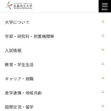
MENU
国際交流・留学
大学について
学部・研究科・附置機関等
入試情報
トップページ
>
国際交流・留学
>
受入学生
>
教育・学生生活
BUI LINHさん（ドイツ・ハノーバー専科大学）の体験記
キャリア・就職
BUI LINHさん（ドイツ・ハノーバー専科大
産学連携・地域共創
学）の体験記
国際交流・留学