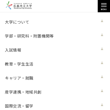
MENU
国際交流・留学
大学について
学部・研究科・附置機関等
入試情報
トップページ
>
国際交流・留学
>
受入学生
>
教育・学生生活
COSTARD-HUS SHANEさん（フランス・レンヌ第２大学）の体験記
キャリア・就職
COSTARD-HUS SHANEさん（フラン
産学連携・地域共創
ス・レンヌ第２大学）の体験記
国際交流・留学