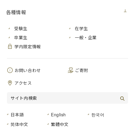
各種情報
受験生
在学生
卒業生
一般・企業
学内限定情報
お問い合わせ
ご寄附
アクセス
本学では海外の大学と学術交流協定を結び、交流・学生交換
日本語
English
한국어
留学を推進しています。この度、本学に留学した学生から
简体中文
繁體中文
「留学体験記」の寄稿がありましたので紹介します。(原文の
まま掲載します)