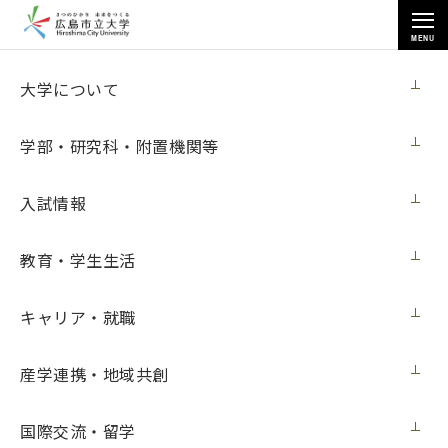
MENU
国際交流・留学
大学について
学部・研究科・附置機関等
入試情報
トップページ
>
国際交流・留学
>
受入学生
>
教育・学生生活
Lilli RIESENBECKさん（ドイツ・ハノーバー専科大学）の体験記
キャリア・就職
Lilli RIESENBECKさん（ドイツ・ハノー
産学連携・地域共創
バー専科大学）の体験記
国際交流・留学