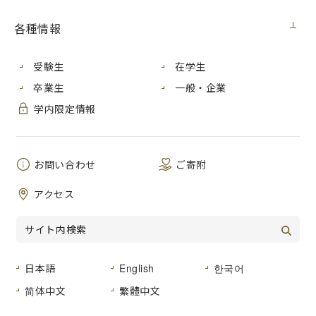
本学では海外の大学と学術交流協定を結び、交流・学生交換
留学を推進しています。この度、本学に留学した学生から
各種情報
「留学体験記」の寄稿がありましたので紹介します。
受験生
在学生
卒業生
一般・企業
芸術学部所属
学内限定情報
［留学期間：2019年4月
～2020年3月］
お問い合わせ
ご寄附
● 広島はどんな街でしたか？日本に留学中にどんな体験を
しましたか？
アクセス
Hiroshima is a beautiful city, close
both to the sea and mountain side.
The university is located outside of
the city but has a good bus
connection to get around. I really
日本語
English
한국어
enjoyed living close to nature and
简体中文
繁體中文
only 5 minutes from campus. The
location of Hiroshima makes it easy