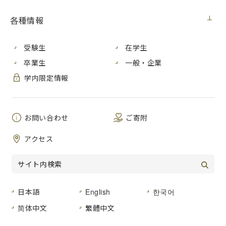
各種情報
受験生
在学生
卒業生
一般・企業
学内限定情報
大学オリジナルＴシャツを着
出発式で司会をする「ねっこ
て道端のごみを拾う学生たち
広島」の学生
お問い合わせ
ご寄附
（写真：左から４人目）
アクセス
袋町公園から旧市民球場跡地までを清掃ウォー
ク
2017年（平成29年）６月４日（日）、広島市内で「ごみゼ
日本語
English
한국어
ロ・クリーンウォーク」が行われました。これは、「自分た
ちのまちは、自分たちできれいにする」という自覚と認識を
简体中文
繁體中文
高めようと、市民、事業者、行政が一体となって毎年行われ