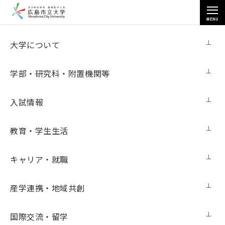
MENU
お知らせ
大学について
学部・研究科・附置機関等
入試情報
教育・学生生活
トップページ
>
お知らせ
>
市大生427人が「ごみゼロ・クリーンウォーク」に参加
キャリア・就職
市大生427人が「ごみゼロ・クリーンウォ
ーク」に参加
産学連携・地域共創
ニュース
2017年6月7日（水）
国際交流・留学