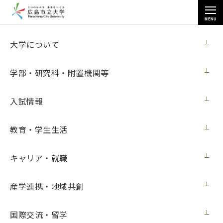
MENU
お知らせ
大学について
学部・研究科・附置機関等
入試情報
教育・学生生活
トップページ
>
お知らせ
>
芸術学研究科の学生らが「月刊美術デビュー」に入選
キャリア・就職
芸術学研究科の学生らが「月刊美術デビュ
ー」に入選
産学連携・地域共創
メディア・受賞
2017年3月12日（日）
国際交流・留学