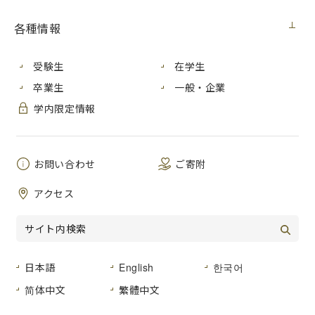
各種情報
芸術学研究科（博士後期課程）総合造形芸術専攻２年の佐藤
麗生さんと芸術学部美術学科卒業生の廣岡元紀さんが、「月
刊美術デビュー2017」に入選しました。
受験生
在学生
入選作品についての詳細はこちら
卒業生
一般・企業
学内限定情報
なお、入選作品は、次の展覧会で展示されます。
入選作品展
日時：2017年２月27日（月） – ３月４日（土） 11：00 –
お問い合わせ
ご寄附
18:00
アクセス
場所：フジヰ画廊 （東京都中央区銀座２-８-５ 銀座石川ビ
ル ３F）
「月刊美術デビュー」のウェブサイトはこちら
日本語
English
한국어
简体中文
繁體中文