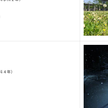
」
科４年）
」