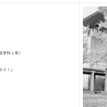
芸学科１年）
ホイ！」