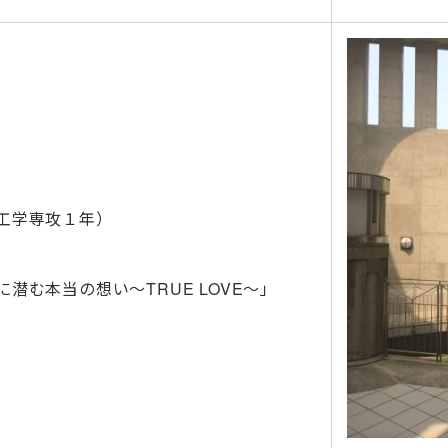
工学専攻１年）
潜む本当の想い～TRUE LOVE～」