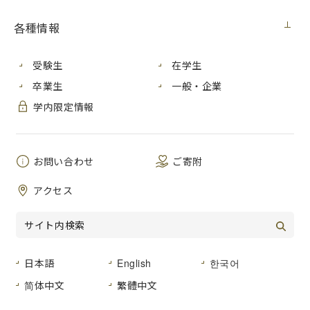
各種情報
2016年11月19日（土）・20日（日）に山口大学で開催され
た「第18回IEEE広島支部学生シンポジウム（HISS）」で、
受験生
在学生
本学の学生ら（共同執筆者に教員を含む）が次の通り受賞し
卒業生
一般・企業
ました。
学内限定情報
【HISS優秀研究賞】
お問い合わせ
ご寄附
８つの機械命令を備える小型マイクロプロセ
アクセス
寺本圭吾
ッサPilafのための擬似命令を備えるアセンブ
ラ環境
中心半径型区間演算用ハードウェアのための
曽根將
アルゴリズムとアーキテクチャの検討
日本語
English
한국어
順序回路を構成するためのセレクタベース論
简体中文
繁體中文
山本啓輔
理回路ブロックSLBの検討