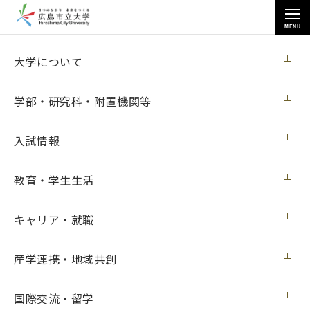
MENU
お知らせ
大学について
学部・研究科・附置機関等
入試情報
教育・学生生活
トップページ
>
お知らせ
>
情報科学研究科の学生らが「IEEE広島支部学生シンポジウム」で各種受
賞
キャリア・就職
情報科学研究科の学生らが「IEEE広島支部
産学連携・地域共創
学生シンポジウム」で各種受賞
国際交流・留学
メディア・受賞
2016年12月28日（水）