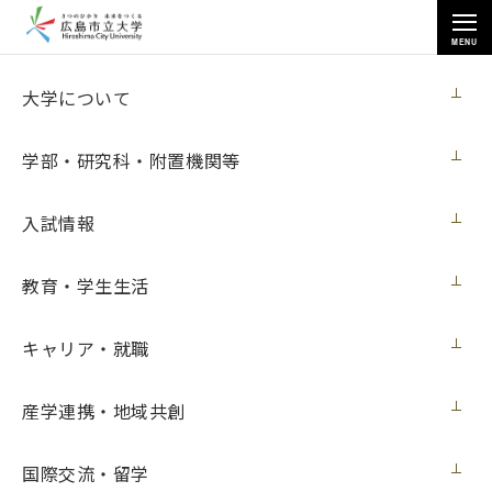
MENU
お知らせ
大学について
学部・研究科・附置機関等
入試情報
教育・学生生活
トップページ
>
お知らせ
>
カレッジサロンピアロットへの感謝状贈呈式を行いました
キャリア・就職
カレッジサロンピアロットへの感謝状贈呈
式を行いました
産学連携・地域共創
ニュース
2016年7月31日（日）
国際交流・留学