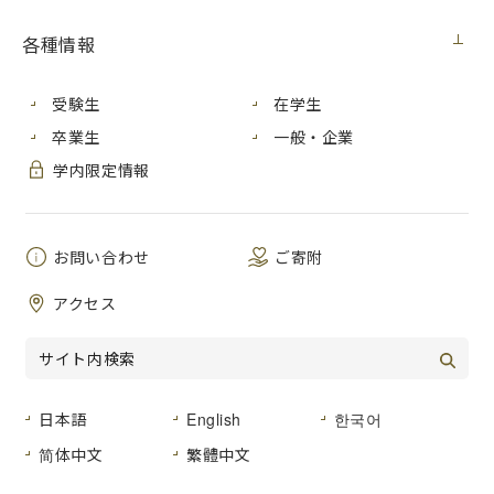
各種情報
受験生
在学生
卒業生
一般・企業
学内限定情報
お問い合わせ
ご寄附
アクセス
中央が同社の小川社長
７月28日（木）、今月末をもって学生会館売店の運営を終了
日本語
English
한국어
する有限会社カレッジサロンピアロットへの感謝状贈呈式を
行いました。
简体中文
繁體中文
同社へは、平成６年４月の本学開学時から売店の運営を委託