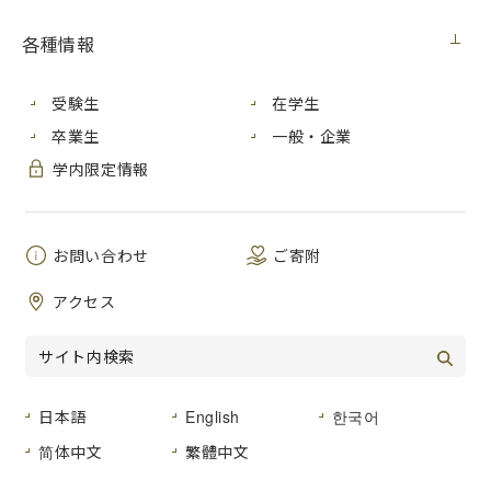
各種情報
受験生
在学生
卒業生
一般・企業
学内限定情報
学生顕彰を受賞した
（中央・左から）岡田さん、花房さん
お問い合わせ
ご寄附
～岡田さんと花房さんに学生顕彰を授与～
アクセス
2016年（平成28年）６月27日、学内理事会において、2015
年（平成27年）度の学生顕彰を受賞した岡田淳司さん［情報
科学研究科（博士前期課程）２年］と花房祐貴さん［情報科
学研究科（博士前期課程）２年］の授与式が行われました。
日本語
English
한국어
岡田さんと花房さんは、立命館大学主催の全国高校・大学ソ
简体中文
繁體中文
フトウェア創作コンテスト「あいちゃれ2015」において、協