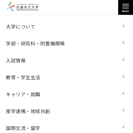
MENU
お知らせ
大学について
学部・研究科・附置機関等
入試情報
教育・学生生活
トップページ
>
お知らせ
>
学生表彰の授賞式を行いました
学生表彰の授賞式を行いました
キャリア・就職
ニュース
2016年7月26日（火）
産学連携・地域共創
国際交流・留学