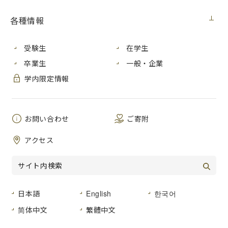
各種情報
受験生
在学生
卒業生
一般・企業
学内限定情報
お問い合わせ
ご寄附
アクセス
情報科学研究科の古川亮准教授、青山正人准教授、日浦慎作
教授らが、2016年４月27日（水）に開催された「第55回日
本生体医工学会大会」において、「平成27年度日本生体医工
日本語
English
한국어
学会論文賞・阪本賞」を受賞しました。
简体中文
繁體中文
論文タイトル：