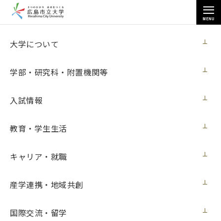
MENU
お知らせ
大学について
学部・研究科・附置機関等
入試情報
教育・学生生活
トップページ
>
お知らせ
>
情報科学研究科の教員らが「日本生体医工学会論文賞・阪本賞」を受賞
キャリア・就職
情報科学研究科の教員らが「日本生体医工
学会論文賞・阪本賞」を受賞
産学連携・地域共創
メディア・受賞
2016年6月18日（土）
国際交流・留学